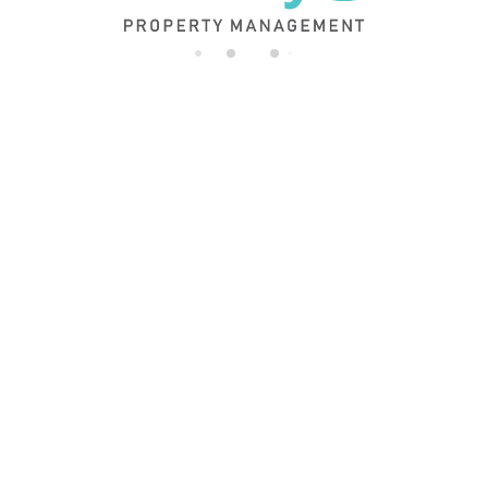
di
n
g..